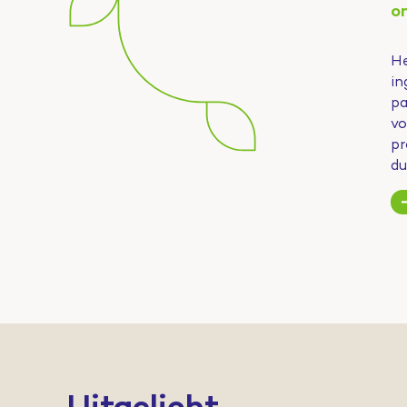
o
He
in
pa
vo
pr
du
Uitgelicht