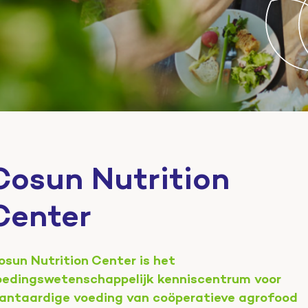
Cosun Nutrition
Center
osun Nutrition Center is het
oedingswetenschappelijk kenniscentrum voor
lantaardige voeding van coöperatieve agrofood