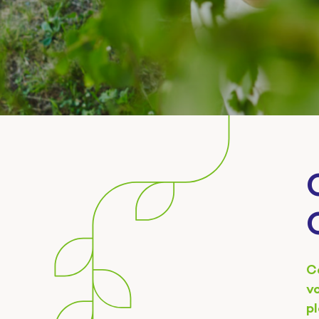
C
v
p