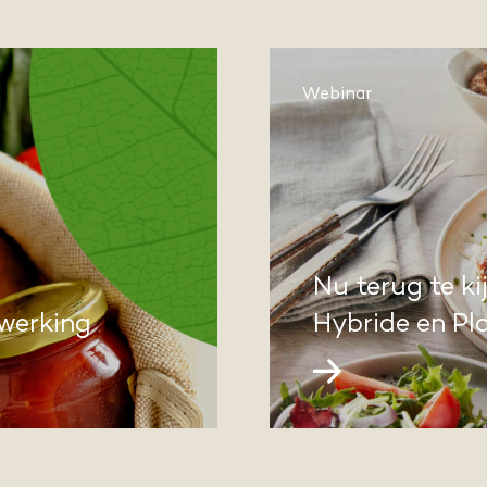
Webinar
Nu terug te k
werking
Hybride en Pl